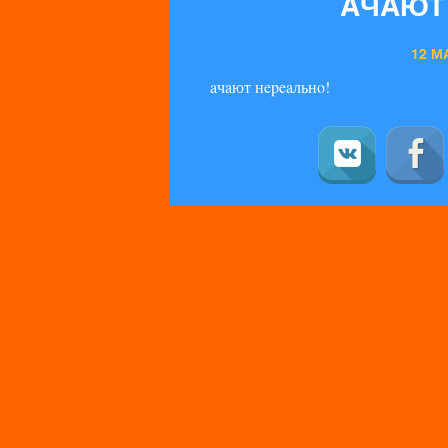
AЧAЮТ
12 МА
aчaют нepeaльнo!