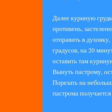
Далее куриную грудк
противень, застелен
отправить в духовку,
градусов, на 20 мину
оставить там курину
Вынуть пастрому, ост
Порезать на небольш
пастрома получается 