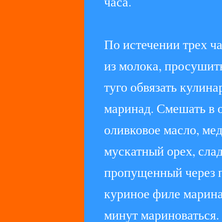
часа.
По истечении трех ч
из молока, просуши
туго обвязать кулин
маринад. Смешать в 
оливковое масло, мед
мускатный орех, сла
пропущенный через п
куриное филе марина
минут мариноваться.