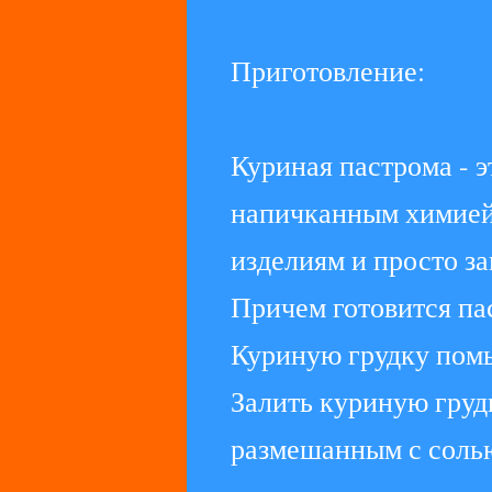
Приготовление:
Куриная пастрома - э
напичканным химие
изделиям и просто за
Причем готовится па
Куриную грудку помы
Залить куриную груд
размешанным с солью