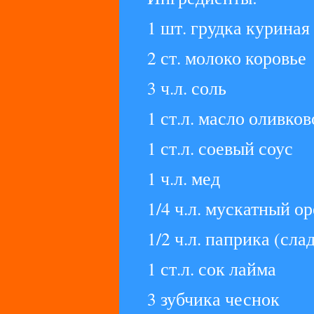
1 шт. грудка куриная 
2 ст. молоко коровье
3 ч.л. соль
1 ст.л. масло оливков
1 ст.л. соевый соус
1 ч.л. мед
1/4 ч.л. мускатный о
1/2 ч.л. паприка (сла
1 ст.л. сок лайма
3 зубчика чеснок