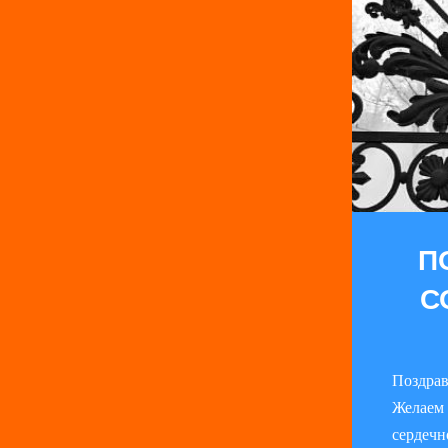
П
С
Поздрав
Желаем 
сердечн