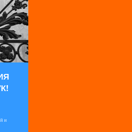
ИЯ
К!
й и